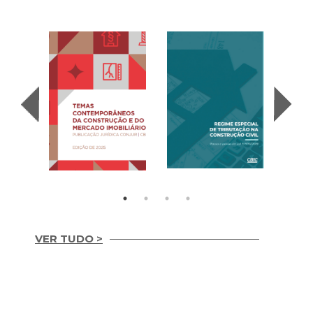
VER TUDO >
Temas
REGIME ESPECIAL
Contemporâneos da
DE TRIBUTAÇÃO NA
Recup
Construção e do
CONSTRUÇÃO CIVIL
– Con
Mercado Imobiliário
(2020)
(2020
(2025)