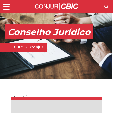
Conselho Jurídico
CBIC
>
Conjur
Artigos