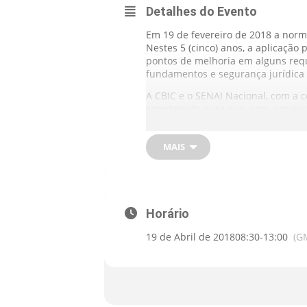
Detalhes do Evento
Em 19 de fevereiro de 2018 a nor
Nestes 5 (cinco) anos, a aplicaçã
pontos de melhoria em alguns requi
fundamentos e segurança jurídica a
A CBIC e o SENAI Nacional, com a 
coordenado para que, com a maior p
referidos pontos de melhoria. Não 
organização de mercado e disponi
MAIS
Serão realizadas ações específicas
desempenho, com a aplicação da no
Outra ação será a realização de 4
As contribuições levantadas serão 
Horário
a 18 de maio de 2018, em Florianóp
19 de Abril de 2018
08:30
-
13:00
(G
Posteriormente, a CBIC encaminha
Brasileira de Normas Técnicas.