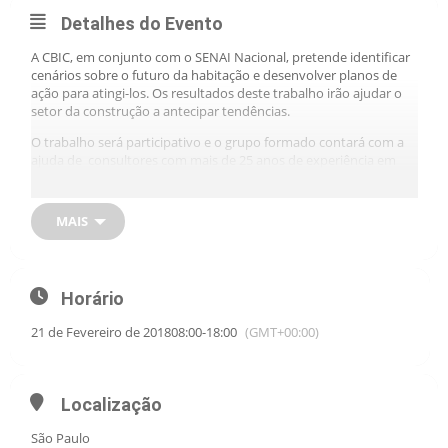
Detalhes do Evento
A CBIC, em conjunto com o SENAI Nacional, pretende identificar
cenários sobre o futuro da habitação e desenvolver planos de
ação para atingi-los. Os resultados deste trabalho irão ajudar o
setor da construção a antecipar tendências.
O trabalho será participativo e o grupo formado contará com a
ajuda de consultores com mais de 25 anos de experiência em
desenvolvimento de cenários, com certificado em pensamento
de futuro pelo Institute for the Future dos Estados Unidos.
MAIS
Os resultados das oficinas serão organizados em Curvas de
Futuro e um “roadmap” para o setor, juntamente com a
definição de uma agenda de ações de curto prazo. O Estudo
técnico será apresentado no 90º ENIC – Encontro Nacional da
Horário
Indústria da Construção, a se realizar de 16 a 18 de maio de 2018,
em Florianópolis.
21 de Fevereiro de 2018
08:00
-
18:00
(GMT+00:00)
Localização
São Paulo