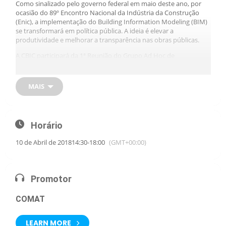
Como sinalizado pelo governo federal em maio deste ano, por
ocasião do 89º Encontro Nacional da Indústria da Construção
(Enic), a implementação do Building Information Modeling (BIM)
se transformará em política pública. A ideia é elevar a
produtividade e melhorar a transparência nas obras públicas.
A CBIC participará da 1ª Reunião do Grupo Ad Hoc de
Capacitação de Recursos Humanos do CE-BIM do Comitê
Estratégico de Implementação do BIM*, que será realizada dia 11
de dezembro de 2017, em Brasília.
MAIS
“A participação da CBIC na reunião, além de garantir maior
legitimidade ao processo encabeçado pelo MDIC, enriquece o
debate, afinal nossa entidade já vem há quase quatro anos
Horário
desenvolvendo uma série de ações relativas ao tema, portanto,
criando uma cultura valiosa. No futuro o governo federal será o
10 de Abril de 2018
14:30
-
18:00
(GMT+00:00)
maior beneficiário da política que pretende implementar para as
compras públicas”, destacou o presidente da Comissão de
Materiais, Tecnologia, Qualidade e Produtividade (COMAT) da
CBIC, Dionyzio Antonio Martins Klavdianos.
Promotor
Para saber mais: Notícia em 17 de novembro –
http://www.mdic.gov.br/index.php/competitividade-
COMAT
industrial/ce-bim
LEARN MORE