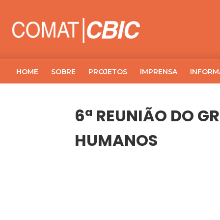
HOME
SOBRE
PROJETOS
IMPRENSA
INFORM
6ª REUNIÃO DO G
HUMANOS
21
6ª REUNIÃO DO GRUPO AD HOC - 
MAI