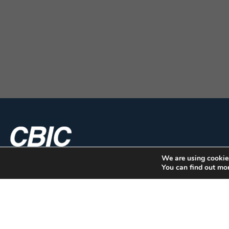
We are using cookies
You can find out mo
CBIC | SBN Quadra 01 – Bloco I – 4º And