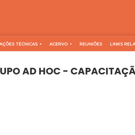
AÇÕES TÉCNICAS
ACERVO
REUNIÕES
LINKS REL
RUPO AD HOC - CAPACITAÇ
CAPACITAÇÃO DE RECURSOS HUMANOS