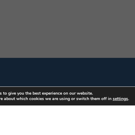
 to give you the best experience on our website.
re about which cookies we are using or switch them off in
settings
.
ar Edifício: Armando Monteiro Neto - CEP 70.040-913 - Brasília/DF