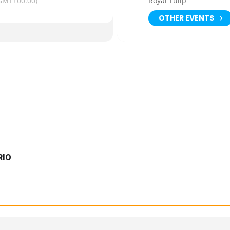
GMT+00:00)
Royal Tulip
OTHER EVENTS
RIO