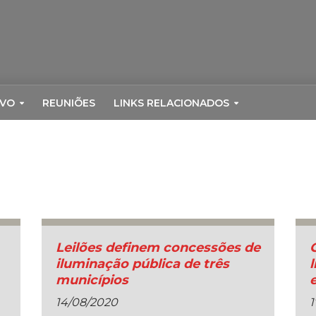
RVO
REUNIÕES
LINKS RELACIONADOS
Leilões definem concessões de
iluminação pública de três
municípios
14/08/2020
1