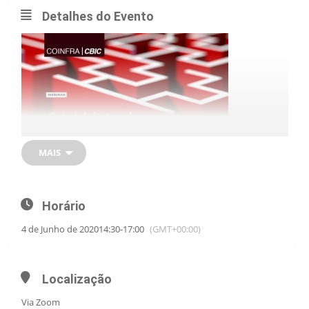
Detalhes do Evento
MAIS
Horário
4 de Junho de 2020
14:30
-
17:00
(GMT+00:00)
QUINTA-FEIRA | 04 de junho | Das 14h30 às 17h
Localização
CICLO DE EVENTOS REGIONAIS
LABIRINTO DAS OBRAS PUBLICAS – 1ª Edição Brasilia-DF
Via Zoom