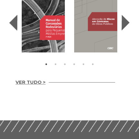
VER TUDO >
Manual de
Concessões
Alocação de Riscos
Rodoviárias para
em Contratos de
Pequenas e Médias
Obras Públicas
Empresas (2025)
(2024)