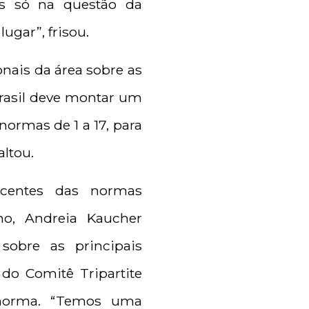
os só na questão da
ugar”, frisou.
onais da área sobre as
rasil deve montar um
ormas de 1 a 17, para
altou.
ecentes das normas
ho, Andreia Kaucher
sobre as principais
do Comitê Tripartite
 norma. “Temos uma