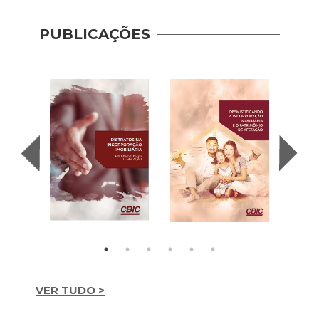
PUBLICAÇÕES
VER TUDO >
Desmistificando a
II En