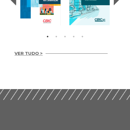
VER TUDO >
Letras Imobiliárias
II Encontro Nacional
Garantidas e o
sobre
Credito Habitacional
Licenciamentos na
(2017)
Construção (2019)