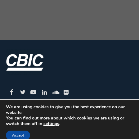
We are using cookies to give you the best experience on our
website.
CBIC | SBN Quadra 01 – Bloco I – 4º Andar Edifício:
You can find out more about which cookies we are using or
switch them off in
settings
.
Armando Monteiro Neto - CEP 70.040-913 - Brasília/DF
| Tel.:(61) 3327-1013 / (61) 98179-5580
Accept