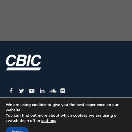
We are using cookies to give you the best experience on our
website.
CBIC | SBN Quadra 01 – Bloco I – 4º Andar Edifício:
You can find out more about which cookies we are using or
switch them off in
settings
.
Armando Monteiro Neto - CEP 70.040-913 - Brasília/DF
| Tel.:(61) 3327-1013 / (61) 98179-5580
Accept