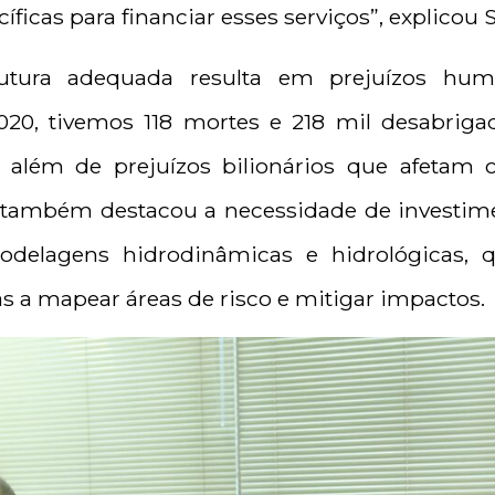
íficas para financiar esses serviços”, explicou 
trutura adequada resulta em prejuízos h
2020, tivemos 118 mortes e 218 mil desabrig
, além de prejuízos bilionários que afetam 
ra também destacou a necessidade de investim
delagens hidrodinâmicas e hidrológicas, 
s a mapear áreas de risco e mitigar impactos.