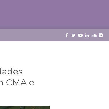
dades
om CMA e