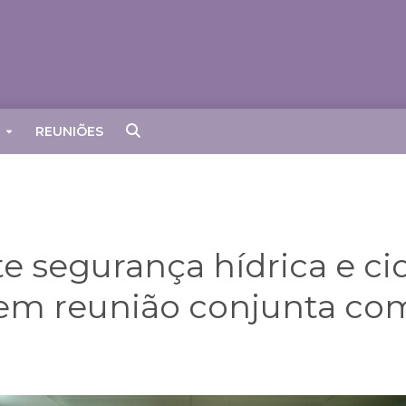
REUNIÕES
e segurança hídrica e ci
s em reunião conjunta c