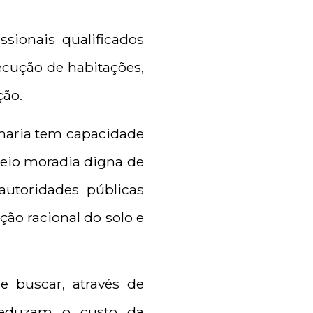
ssionais qualificados
ecução de habitações,
ção.
enharia tem capacidade
meio moradia digna de
utoridades públicas
ção racional do solo e
e buscar, através de
 reduzam o custo da