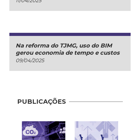
11/04/2025
Na reforma do TJMG, uso do BIM
gerou economia de tempo e custos
09/04/2025
PUBLICAÇÕES
Pract
Shar
Mana