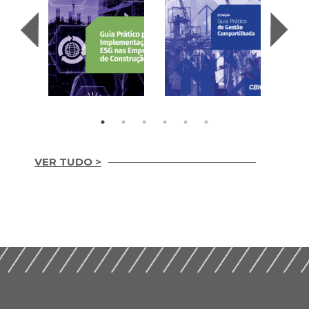
VER TUDO >
Guia Prático para
Guia prático de
Implementação de
gestão
ESG nas Empresas de
compartilhada 2ª
Construção (2026)
Edição (2024)