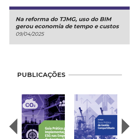
Na reforma do TJMG, uso do BIM
gerou economia de tempo e custos
09/04/2025
PUBLICAÇÕES
Pract
Shar
Mana