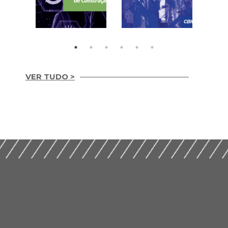
VER TUDO >
Guia Prático para
Guia prático de
Implementação de
gestão
ESG nas Empresas de
compartilhada 2ª
Construção (2026)
Edição (2024)