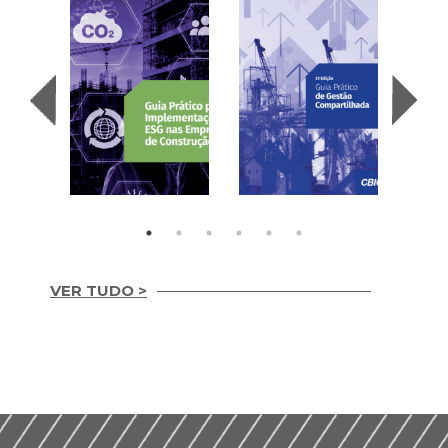
VER TUDO >
Guia Prático para
Guia prático de
Implementação de
gestão
ESG nas Empresas de
compartilhada 2ª
Construção (2026)
Edição (2024)