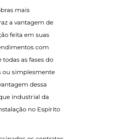
obras mais
raz a vantagem de
rção feita em suas
reendimentos com
 todas as fases do
os ou simplesmente
e vantagem dessa
ue industrial da
stalação no Espírito
ssinados os contratos