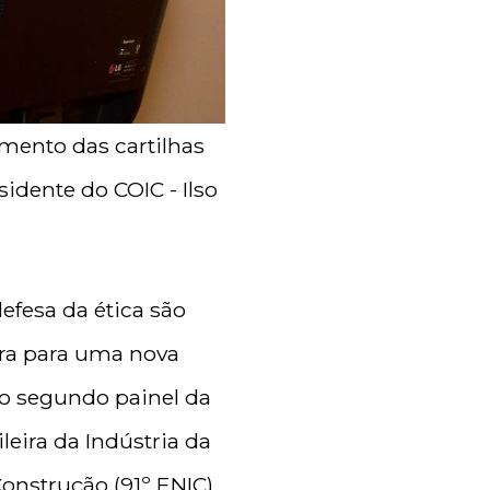
imento das cartilhas
sidente do COIC - Ilso
efesa da ética são
ora para uma nova
 do segundo painel da
leira da Indústria da
onstrução (91º ENIC),