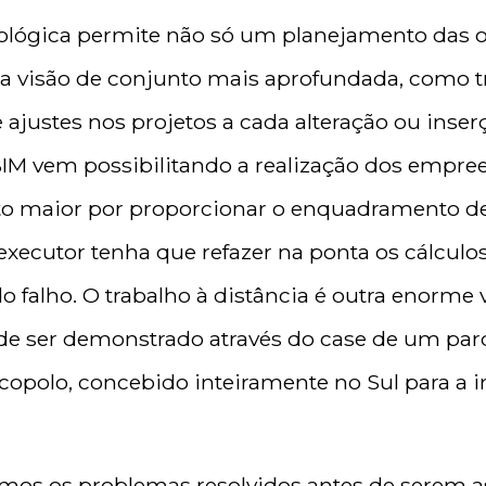
ológica permite não só um planejamento das 
 visão de conjunto mais aprofundada, como t
e ajustes nos projetos a cada alteração ou inse
 BIM vem possibilitando a realização dos emp
to maior por proporcionar o enquadramento de
executor tenha que refazer na ponta os cálcul
o falho. O trabalho à distância é outra enorm
e ser demonstrado através do case de um parq
polo, concebido inteiramente no Sul para a in
mos os problemas resolvidos antes de serem a