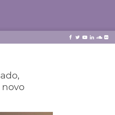
ado,
r novo