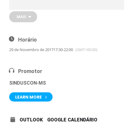
empreendimentos que está revolucionando o setor. Os
participantes conhecerão a coletânea CBIC de Implementação do
BIM para Construtoras e Incorporadoras, além de levantar
dúvidas, trocar experiências e conhecer os exemplos exitosos de
MAIS
gestão de projetos apresentados.
Horário
29 de Novembro de 2017
17:30
-
22:00
(GMT+00:00)
Promotor
SINDUSCON-MS
LEARN MORE
OUTLOOK
GOOGLE CALENDÁRIO