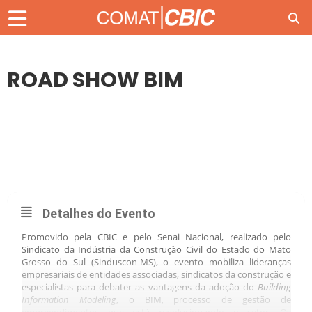
ROAD SHOW BIM
29
NOV
ROAD SHOW BIM
Detalhes do Evento
Promovido pela CBIC e pelo Senai Nacional, realizado pelo
Sindicato da Indústria da Construção Civil do Estado do Mato
Grosso do Sul (Sinduscon-MS), o evento mobiliza lideranças
empresariais de entidades associadas, sindicatos da construção e
especialistas para debater as vantagens da adoção do
Building
Information Modeling
, o BIM, processo de gestão de