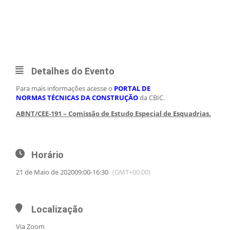
MAI
REUNIÃO PLENÁRIA DA ABNT/CEE-191 “ESQUADRIAS”.
PROJETO DE EMENDA ABNT NBR 14718 E PROJETOS DE
REVISÃO ABNT NBR 15737 PARTES 1 E 2.
Detalhes do Evento
Para mais informações acesse o
PORTAL DE
NORMAS TÉCNICAS DA CONSTRUÇÃO
da CBIC.
ABNT/CEE-191 – Comissão de Estudo Especial de Esquadrias.
Horário
21 de Maio de 2020
09:00
-
16:30
(GMT+00:00)
Localização
Via Zoom