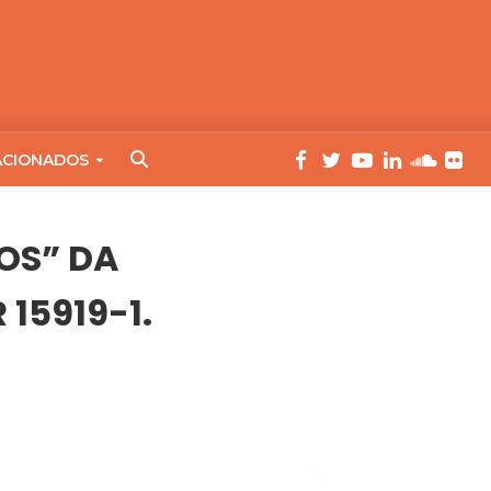
ACIONADOS
OS” DA
15919-1.
R 15919-1.