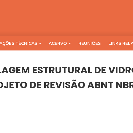
AÇÕES TÉCNICAS
ACERVO
REUNIÕES
LINKS REL
LAGEM ESTRUTURAL DE VIDR
OJETO DE REVISÃO ABNT NBR 
RAL DE VIDROS” DA ABNT/CEE-191. PROJETO DE REVISÃO ABNT NB