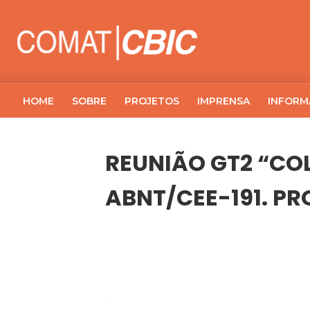
HOME
SOBRE
PROJETOS
IMPRENSA
INFORM
REUNIÃO GT2 “CO
ABNT/CEE-191. PR
03
REUNIÃO GT2 “COLAGEM ESTRUTU
JUN