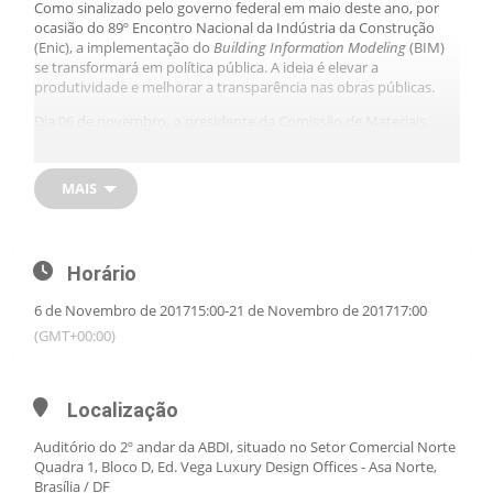
Como sinalizado pelo governo federal em maio deste ano, por
ocasião do 89º Encontro Nacional da Indústria da Construção
(Enic), a implementação do
Building Information Modeling
(BIM)
se transformará em política pública. A ideia é elevar a
produtividade e melhorar a transparência nas obras públicas.
Dia 06 de novembro, o presidente da Comissão de Materiais,
Tecnologia, Qualidade e Produtividade (Comat) da CBIC, Dionyzio
Antonio Martins Klavdianos, participou da 1ª Reunião do Grupo
Ad Hoc Regulamentação e Normalização do Comitê Estratégico
MAIS
de Implementação do BIM, na Agência Brasileira de
Desenvolvimento Industrial (ABDI) do Ministério da Indústria,
Comércio Exterior e Serviços (MDIC), em Brasília. “A participação
da CBIC na reunião, além de garantir maior legitimidade ao
Horário
processo encabeçado pelo MDIC, enriquece o debate, afinal
nossa entidade já vem há quase quatro anos desenvolvendo
6 de Novembro de 2017
15:00
-
21 de Novembro de 2017
17:00
uma série de ações relativas ao tema, portanto, criando uma
(GMT+00:00)
cultura valiosa. No futuro o governo federal será o maior
beneficiário da política que pretende implementar para as
compras públicas”, destacou.
Localização
O documento preliminar “Regulamento de requisitos técnicos
para validação/aceitação de objetos BIM a serem incorporados
Auditório do 2º andar da ABDI, situado no Setor Comercial Norte
ao acervo da Biblioteca Nacional BIM (BNBIM)” foi apresentado e
Quadra 1, Bloco D, Ed. Vega Luxury Design Offices - Asa Norte,
receberá contribuições até o dia 17 de novembro. A próxima
Brasília / DF
reunião do Grupo Ad Hoc Regulamentação e Normalização – BIM