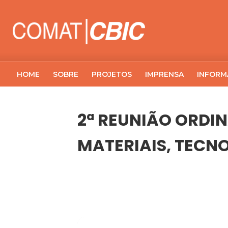
HOME
SOBRE
PROJETOS
IMPRENSA
INFORM
2ª REUNIÃO ORDIN
MATERIAIS, TECN
14
2ª REUNIÃO ORDINÁRIA DE 2021 D
ABR