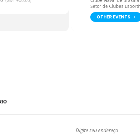
00
(GMT+00:00)
Clube Naval de Brasília
Setor de Clubes Esporti
OTHER EVENTS
RIO