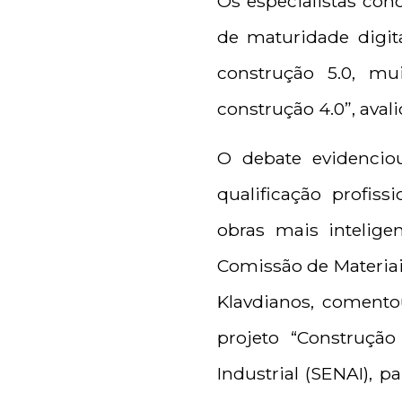
Os especialistas con
de maturidade digit
construção 5.0, mu
construção 4.0”, aval
O debate evidencio
qualificação profis
obras mais intelige
Comissão de Materiai
Klavdianos, comento
projeto “Construçã
Industrial (SENAI), 