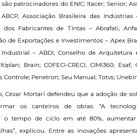
ão patrocinadores do ENIC: Itacer; Senior; Ass
ABCP, Associação Brasileira das Indústrias 
a dos Fabricantes de Tintas – Abrafati, Anf
ão de Exportações e Investimentos – Apex Brasi
Industrial – ABDI, Conselho de Arquitetur
iplan; Brain; COFECI-CRECI; CIMI360; Esaf; 
is Controle; Penetron; Seu Manual; Totvs; Unebim
, Cézar Mortari defendeu que a adoção de sol
formar os canteiros de obras. “A tecnolog
zir o tempo de ciclo em até 80%, aumentar
lhas”, explicou. Entre as inovações apresent