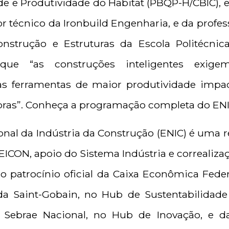
de e Produtividade do Habitat (PBQP-H/CBIC), e
or técnico da Ironbuild Engenharia, e da profe
strução e Estruturas da Escola Politécnica
que “as construções inteligentes exige
sas ferramentas de maior produtividade imp
obras”. Conheça a programação completa do EN
onal da Indústria da Construção (ENIC) é uma r
EICON, apoio do Sistema Indústria e correaliz
 patrocínio oficial da Caixa Econômica Feder
 da Saint-Gobain, no Hub de Sustentabilida
do Sebrae Nacional, no Hub de Inovação, e 