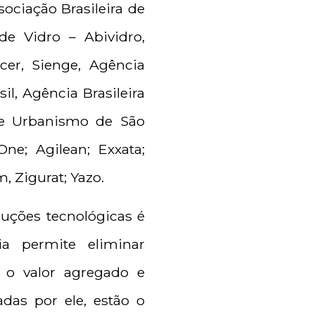
ociação Brasileira de
de Vidro – Abividro,
acer, Sienge, Agência
l, Agência Brasileira
a e Urbanismo de São
One; Agilean; Exxata;
, Zigurat; Yazo.
uções tecnológicas é
ia permite eliminar
 o valor agregado e
adas por ele, estão o