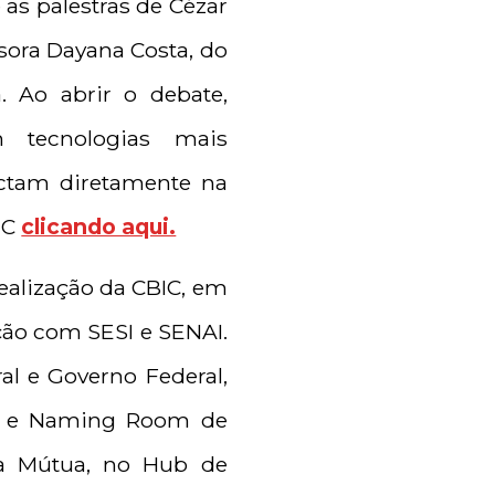
 as palestras de Cézar
ssora Dayana Costa, do
. Ao abrir o debate,
m tecnologias mais
actam diretamente na
IC
clicando aqui.
ealização da CBIC, em
ação com SESI e SENAI.
al e Governo Federal,
de e Naming Room de
da Mútua, no Hub de