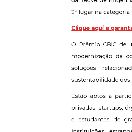
da TecVerde Engenha
2º lugar na categoria
Clique aqui e garant
O Prêmio CBIC de In
modernização da con
soluções relacion
sustentabilidade dos
Estão aptos a parti
privadas, startups, ó
e estudantes de g
instituições estra