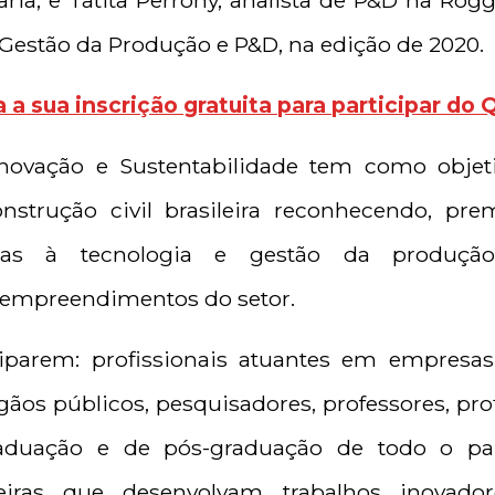
ria; e Tatita Perrony, analista de P&D na Rô
 Gestão da Produção e P&D, na edição de 2020.
a a sua inscrição gratuita para participar do 
ovação e Sustentabilidade tem como objeti
strução civil brasileira reconhecendo, pr
adas à tecnologia e gestão da produçã
 empreendimentos do setor.
ciparem: profissionais atuantes em empresas
rgãos públicos, pesquisadores, professores, p
raduação e de pós-graduação de todo o pa
ngeiras que desenvolvam trabalhos inovador