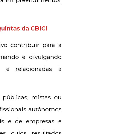
gga Empreendimentos,
Quintas da CBIC!
vo contribuir para a
emiando e divulgando
o e relacionadas à
 públicas, mistas ou
rofissionais autônomos
ís e de empresas e
es cujos resultados