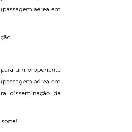
ca (passagem aérea em
ação.
C para um proponente
ca (passagem aérea em
ara disseminação da
sorte!