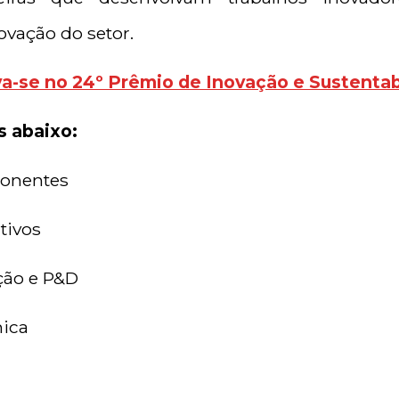
ovação do setor.
va-se no 24º Prêmio de Inovação e Sustentabi
s abaixo:
ponentes
tivos
ção e P&D
ica