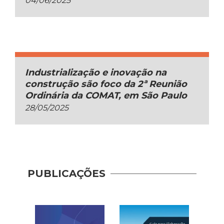
04/06/2025
Industrialização e inovação na
construção são foco da 2ª Reunião
Ordinária da COMAT, em São Paulo
28/05/2025
Guia 
PUBLICAÇÕES
Dese
Adoç
Plat
Prod
Const