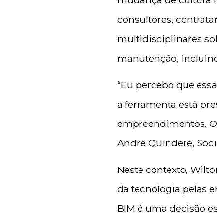
mudança de cultura n
consultores, contrata
multidisciplinares s
manutenção, incluind
“Eu percebo que essa
a ferramenta está pre
empreendimentos. O B
André Quinderé, Sóci
Neste contexto,
Wilto
da tecnologia pelas 
BIM é uma decisão es