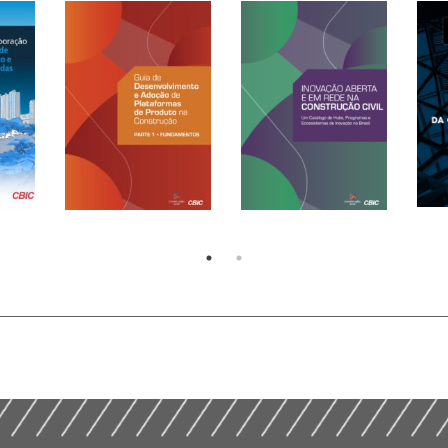
Guia de
ação
Desenvolvimento e
o,
Adoção de
E-Book – Inovação
Gui
Plataformas de
Aberta e em Rede na
Con
Produto na
Construção Civil –
App
Construção (2025)
2024