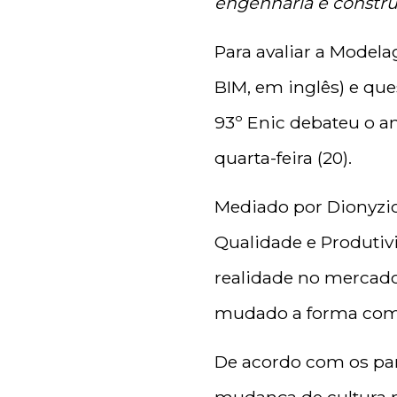
engenharia e constr
Para avaliar a
Modelag
BIM, em inglês)
e que
93º Enic debateu o 
quarta-feira (20).
Mediado por Dionyzio
Qualidade e Produti
realidade no mercado 
mudado a forma com
De acordo com os par