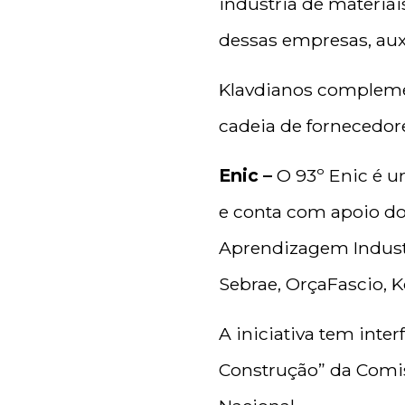
indústria de materiai
dessas empresas, aux
Klavdianos complemen
cadeia de fornecedor
Enic –
O 93º Enic é u
e conta com apoio do 
Aprendizagem Industr
Sebrae, OrçaFascio, Ko
A iniciativa tem inte
Construção” da Comis