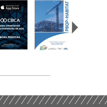
Programa Brasileiro
a Orientativo da
Habitação 10 anos n
de Qualidade e
strução em Aço –
Futuro – Relatório
Produtividade do
 Store – (2019)
Final (2018)
Habitat (2019)