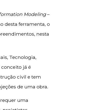
nformation Modeling
–
o desta ferramenta, o
preendimentos, nesta
is, Tecnologia,
 conceito já é
rução civil e t
em
ojeções de uma obra.
M requer uma