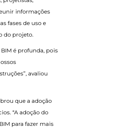
projetistas,
 reunir informações
s fases de uso e
o do projeto.
 BIM é profunda, pois
nossos
truções”, avaliou
embrou que a adoção
ios. “A adoção do
BIM para fazer mais