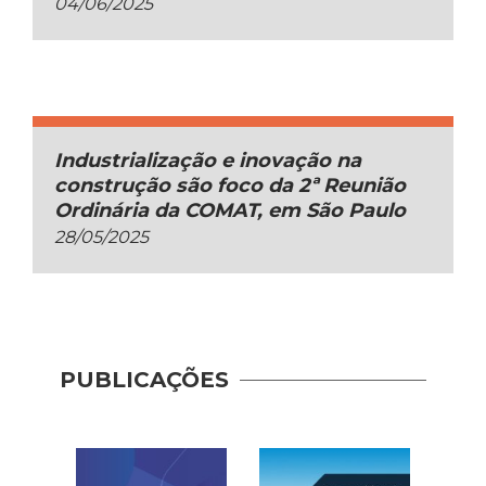
04/06/2025
Industrialização e inovação na
construção são foco da 2ª Reunião
Ordinária da COMAT, em São Paulo
28/05/2025
Guia 
PUBLICAÇÕES
Dese
Adoç
Plat
Prod
Const