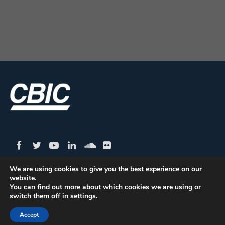
We are using cookies to give you the best experience on our
website.
CBIC | SBN Quadra 01 – Bloco I – 4º Andar Edifício:
You can find out more about which cookies we are using or
switch them off in
settings
.
Armando Monteiro Neto - CEP 70.040-913 - Brasília/DF
| Tel.:(61) 3327-1013 / (61) 98179-5580
Accept