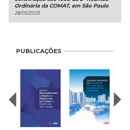
Ordinária da COMAT, em São Paulo
28/05/2025
Guia 
PUBLICAÇÕES
Dese
Adoç
Plat
Prod
Const