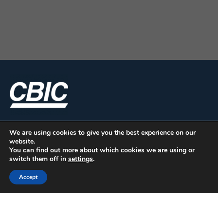
We are using cookies to give you the best experience on our
website.
You can find out more about which cookies we are using or
switch them off in
settings
.
Accept
CBIC | SBN Quadra 01 – Bloco I – 4º Andar Edifício:
Armando Monteiro Neto - CEP 70.040-913 - Brasília/DF
| Tel.:(61) 3327-1013 / (61) 98179-5580