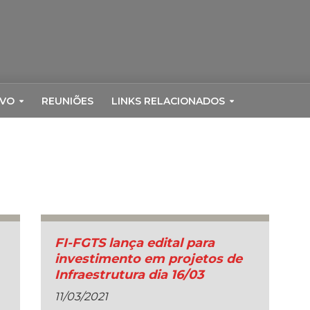
RVO
REUNIÕES
LINKS RELACIONADOS
FI-FGTS lança edital para
investimento em projetos de
Infraestrutura dia 16/03
11/03/2021