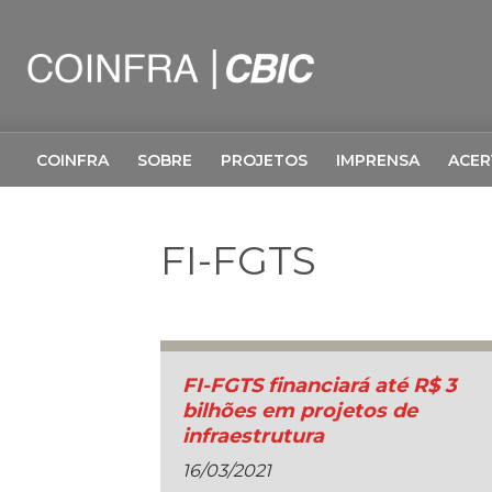
COINFRA
SOBRE
PROJETOS
IMPRENSA
ACE
FI-FGTS
FI-FGTS financiará até R$ 3
bilhões em projetos de
infraestrutura
16/03/2021