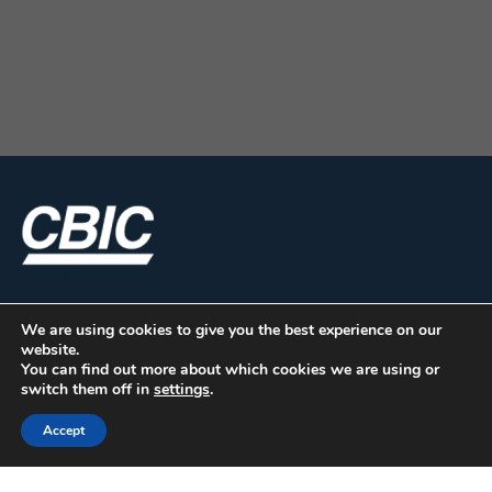
Av. Capitão-Mor Gouveia, 2770 – Lagoa Nova, Natal – RN, 59063-
400
Horário: 8h30 às 12h
CLICK AQUI
– PREENCHA O FORMULÁRIO E CONFIRME SUA
PARTICIPAÇÃO NO SEMINÁRIO!
Em caso de dúvidas entrar em contato pelo telefone (84) 3206-
5362
INSCRIÇÕES GRATUITAS! Vagas limitadas.
We are using cookies to give you the best experience on our
website.
You can find out more about which cookies we are using or
switch them off in
settings
.
CBIC | SBN Quadra 01 – Bloco I – 4º Andar Edifício:
Accept
Armando Monteiro Neto - CEP 70.040-913 - Brasília/DF
| Tel.:(61) 3327-1013 / (61) 98179-5580