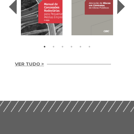
VER TUDO >
Manual de
Concessões
Alocação de Riscos
Rodoviárias para
em Contratos de
Pequenas e Médias
Obras Públicas
Empresas (2025)
(2024)