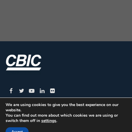
We are using cookies to give you the best experience on our
website.
CBIC | SBN Quadra 01 – Bloco I – 4º Andar Edifício:
You can find out more about which cookies we are using or
switch them off in
settings
.
Armando Monteiro Neto - CEP 70.040-913 - Brasília/DF
| Tel.:(61) 3327-1013 / (61) 98179-5580
Accept