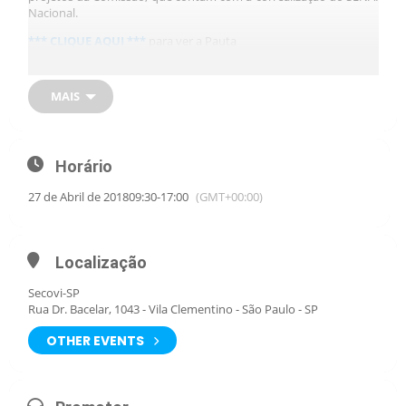
Nacional.
*** CLIQUE AQUI ***
para ver a Pauta
*** CLIQUE AQUI ***
para ver a apresentação da Caixa
MAIS
*** CLIQUE AQUI ***
para ver a apresentação Cartório
*** CLIQUE AQUI ***
para ver a apresentação Conjur
*** CLIQUE AQUI ***
para ver a apresentação dos indicadores
Horário
27 de Abril de 2018
09:30
-
17:00
(GMT+00:00)
Localização
Secovi-SP
Rua Dr. Bacelar, 1043 - Vila Clementino - São Paulo - SP
OTHER EVENTS