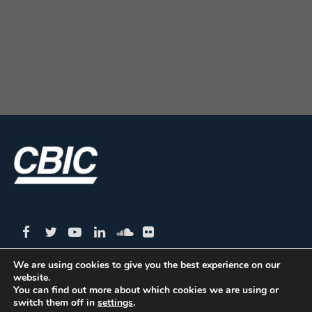
We are using cookies to give you the best experience on our
website.
CBIC | SBN Quadra 01 – Bloco I – 4º Andar Edifício:
You can find out more about which cookies we are using or
switch them off in
settings
.
Armando Monteiro Neto - CEP 70.040-913 - Brasília/DF