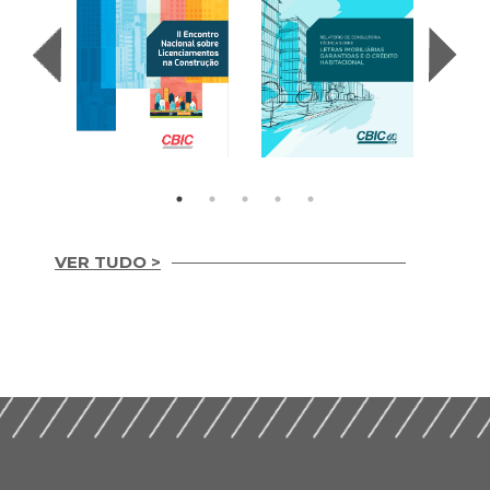
VER TUDO >
Letras Imobiliárias
II Encontro Nacional
Garantidas e o
sobre
Credito Habitacional
Licenciamentos na
(2017)
Construção (2019)