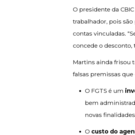
O presidente da CBIC
trabalhador, pois são
contas vinculadas. “S
concede o desconto,
Martins ainda frisou
falsas premissas que
O FGTS é um
inv
bem administrado
novas finalidades
O
custo do agent