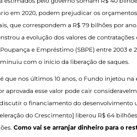
já estimados pelo governo somam R$ 40 bilhões 
rio em 2020, podem prejudicar os orçamentos
uais, que correspondem a R$ 79 bilhões por an
strou a evolução dos valores de contratações
e Poupança e Empréstimo (SBPE) entre 2003 e 
iminuiu com o início da liberação de saques.
 é que nos últimos 10 anos, o Fundo injetou n
P for aprovada esse valor pode cair considerave
discutir o financiamento do desenvolvimento 
leração do Crescimento] liberou R$ 64 bilhões
hões.
Como vai se arranjar dinheiro para o re