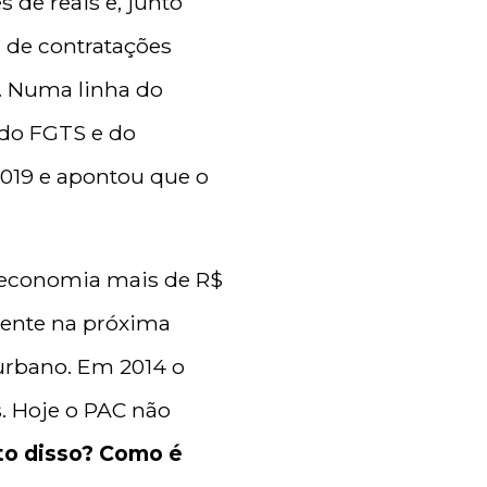
de reais e, junto
 de contratações
o. Numa linha do
 do FGTS e do
2019 e apontou que o
a economia mais de R$
lmente na próxima
urbano. Em 2014 o
. Hoje o PAC não
sto disso? Como é