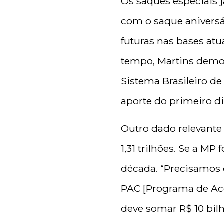
Os saques especiais 
com o saque aniversá
futuras nas bases at
tempo, Martins demon
Sistema Brasileiro d
aporte do primeiro d
Outro dado relevante
1,31 trilhões. Se a M
década. “Precisamos 
PAC [Programa de Ace
deve somar R$ 10 bil