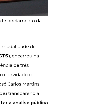
o financiamento da
 a modalidade de
GTS)
, encerrou na
uência de três
mo convidado o
osé Carlos Martins,
diu transparência
itar a análise pública