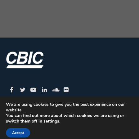
We are using cookies to give you the best experience on our
website.
CBIC | SBN Quadra 01 – Bloco I – 4º Andar Edifício:
You can find out more about which cookies we are using or
switch them off in
settings
.
Armando Monteiro Neto - CEP 70.040-913 - Brasília/DF
| Tel.:(61) 3327-1013 / (61) 98179-5580
Accept