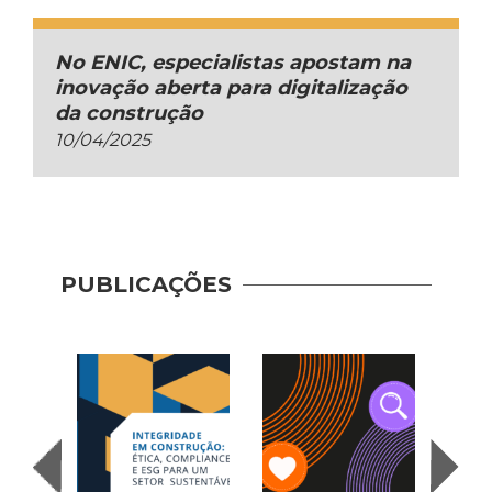
No ENIC, especialistas apostam na
inovação aberta para digitalização
da construção
10/04/2025
Carti
Const
PUBLICAÇÕES
Por 
mais 
inclu
Indús
Cons