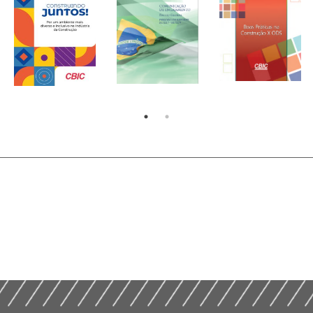
Cartilha –
Construindo
juntos! Por um
ambiente mais
diverso e
Comunicação de
Boas Praticas na
inclusivo na
Engajamento –
Construção x
Indústria da
Pacto Global
ODS (2019)
Construção –
(2019)
2023