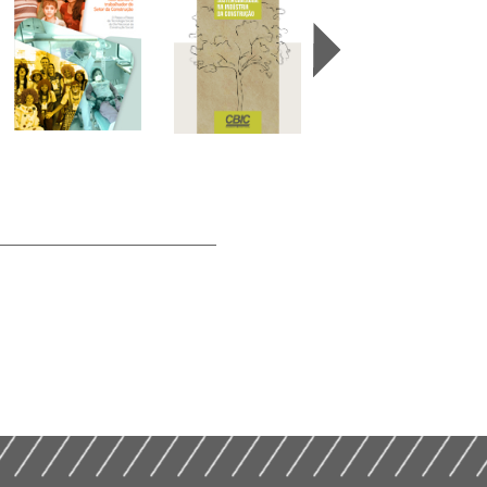
Guia CBIC de
Boas Práticas
Passo a Passo da
em
Tecnologia Social
Sustentabilidade
do Dia Nacional
na Indústria da
da Construção
Flores do
Construção
Social (2014 )
Canteiro (2014)
(2014)