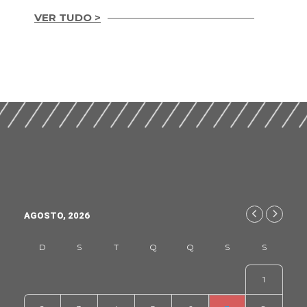
VER TUDO >
Integridade em
Construção Ética,
Mapeamento de
Compliance e ESG
Práticas ESG na
para um Setor
Indústria da
Sustentável (2026)
Construção (2025)
AGOSTO, 2026
1