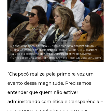
Da esquerda para a direita: Jurista e ministra aposentada do STJ,
Eliana Calmon; vice-presidente da Região Sul da CBIC, Barbara
Paludo, e a secretária de Gestão Administrativa do Governo
Municipal de Chapecó, Fernanda Daniele (Foto: Cláudia Schuster)
“Chapecó realiza pela primeira vez um
evento dessa magnitude. Precisamos
entender que quem não estiver
administrando com ética e transparência –
seja empresa, prefeitura ou em suas