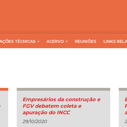
AÇÕES TÉCNICAS
ACERVO
REUNIÕES
LINKS REL
Empresários da construção e
o
FGV debatem coleta e
apuração do INCC
29/10/2020
2