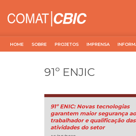
HOME
SOBRE
PROJETOS
IMPRENSA
INFORM
91º ENJIC
91º ENIC: Novas tecnologias
garantem maior segurança a
trabalhador e qualificação das
atividades do setor