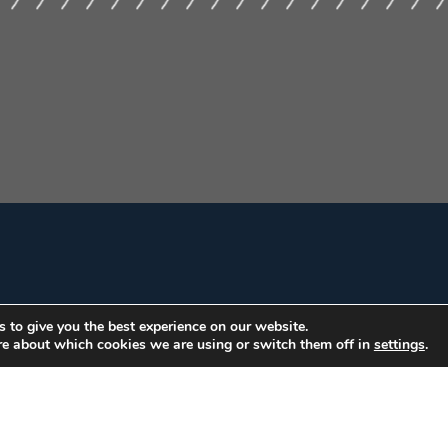
 to give you the best experience on our website.
re about which cookies we are using or switch them off in
settings
.
ar Edifício: Armando Monteiro Neto - CEP 70.040-913 - Brasília/DF