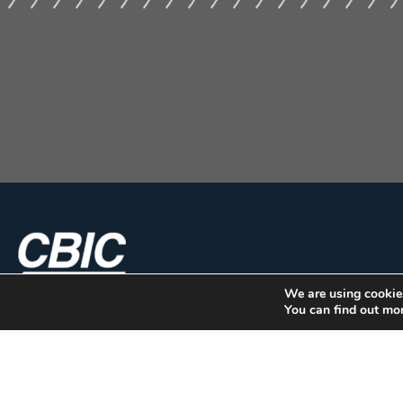
We are using cookies
You can find out mo
CBIC | SBN Quadra 01 – Bloco I – 4º And