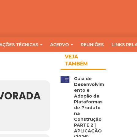
AÇÕES TÉCNICAS
ACERVO
REUNIÕES
LINKS REL
VEJA
TAMBÉM
Guia de
Desenvolvim
ento e
LVORADA
Adoção de
Plataformas
de Produto
na
Construção
PARTE 2 |
APLICAÇÃO
(2026)