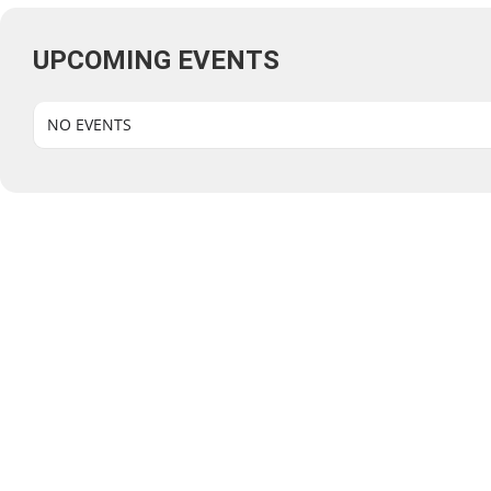
UPCOMING EVENTS
NO EVENTS