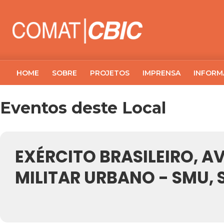
HOME
SOBRE
PROJETOS
IMPRENSA
INFORM
Eventos deste Local
EXÉRCITO BRASILEIRO, AV
MILITAR URBANO - SMU, 