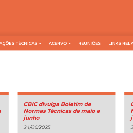
AÇÕES TÉCNICAS
ACERVO
REUNIÕES
LINKS REL
CBIC divulga Boletim de
a
Normas Técnicas de maio e
junho
24/06/2025