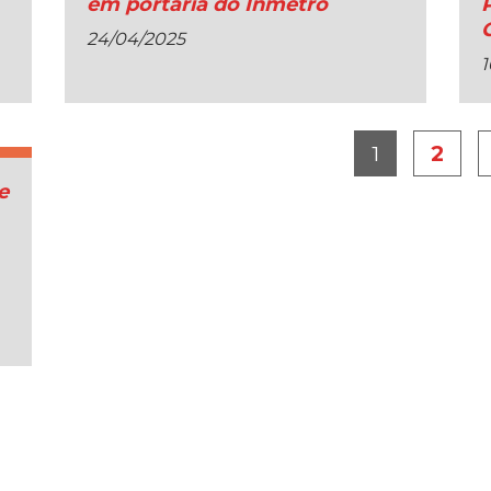
em portaria do Inmetro
24/04/2025
1
1
2
e