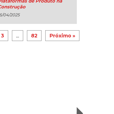
Plataformas de Produto na
Construção
6/04/2025
3
…
82
Próximo »