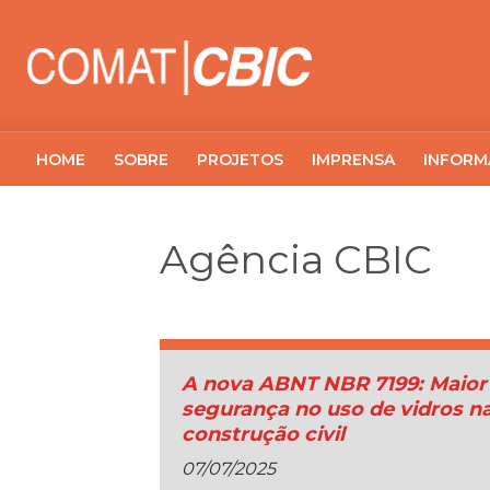
HOME
SOBRE
PROJETOS
IMPRENSA
INFORM
Agência CBIC
A nova ABNT NBR 7199: Maior
segurança no uso de vidros n
construção civil
07/07/2025