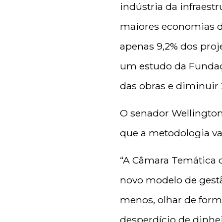
indústria da infraest
maiores economias d
apenas 9,2% dos proj
um estudo da Fundaçã
das obras e diminuir
O senador Wellington
que a metodologia vai
“A Câmara Temática do
novo modelo de gestã
menos, olhar de form
desperdício de dinhe