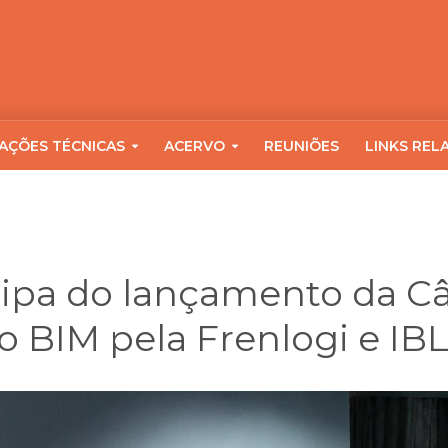
AÇÕES TÉCNICAS
ACERVO
REUNIÕES
LINKS REL
cipa do lançamento da 
o BIM pela Frenlogi e IB