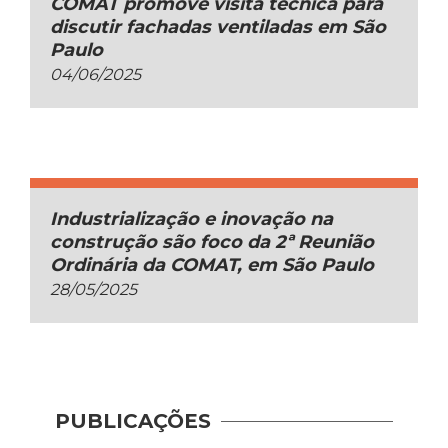
COMAT promove visita técnica para
discutir fachadas ventiladas em São
Paulo
04/06/2025
Industrialização e inovação na
construção são foco da 2ª Reunião
Ordinária da COMAT, em São Paulo
28/05/2025
Guia 
PUBLICAÇÕES
Dese
Adoç